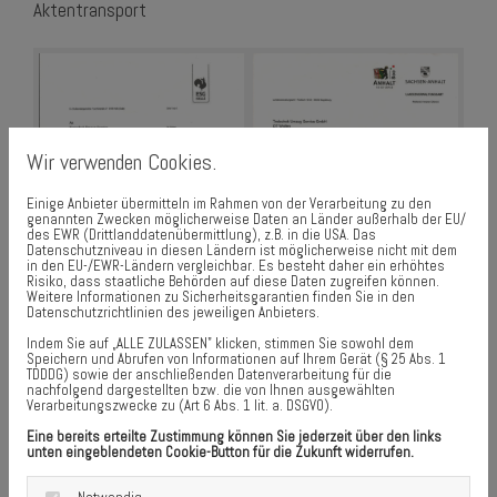
Aktentransport
Wir verwenden Cookies.
Einige Anbieter übermitteln im Rahmen von der Verarbeitung zu den
genannten Zwecken möglicherweise Daten an Länder außerhalb der EU/
des EWR (Drittlanddatenübermittlung), z.B. in die USA. Das
Datenschutzniveau in diesen Ländern ist möglicherweise nicht mit dem
in den EU-/EWR-Ländern vergleichbar. Es besteht daher ein erhöhtes
Risiko, dass staatliche Behörden auf diese Daten zugreifen können.
Weitere Informationen zu Sicherheitsgarantien finden Sie in den
Datenschutzrichtlinien des jeweiligen Anbieters.
Wir sind zertifiziert
Indem Sie auf „ALLE ZULASSEN" klicken, stimmen Sie sowohl dem
Speichern und Abrufen von Informationen auf Ihrem Gerät (§ 25 Abs. 1
...als Mitglied der FEDEMAC (Federation of European Movers
TDDDG) sowie der anschließenden Datenverarbeitung für die
nachfolgend dargestellten bzw. die von Ihnen ausgewählten
Associations e.V.)
Verarbeitungszwecke zu (Art 6 Abs. 1 lit. a. DSGVO).
Eine bereits erteilte Zustimmung können Sie jederzeit über den links
unten eingeblendeten Cookie-Button für die Zukunft widerrufen.