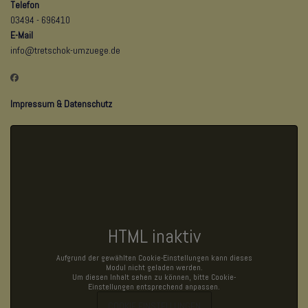
Telefon
03494 - 696410
E-Mail
info@tretschok-umzuege.de
Impressum
&
Datenschutz
HTML inaktiv
Aufgrund der gewählten Cookie-Einstellungen kann dieses
Modul nicht geladen werden.
Um diesen Inhalt sehen zu können, bitte Cookie-
Einstellungen entsprechend anpassen.
COOKIE EINSTELLUNGEN